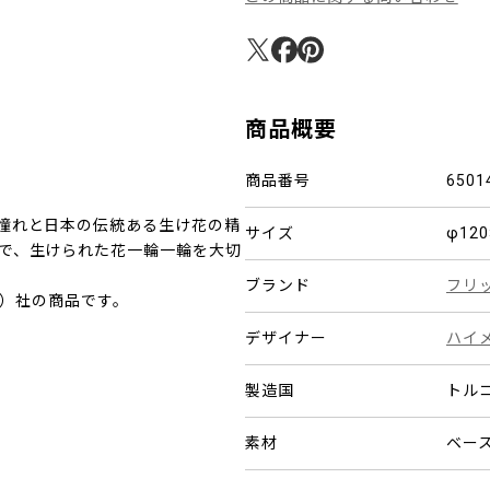
商品概要
商品番号
6501
憧れと日本の伝統ある生け花の精
サイズ
φ12
で、生けられた花一輪一輪を大切
ブランド
フリ
セン）社の商品です。
デザイナー
ハイ
製造国
トル
素材
ベー