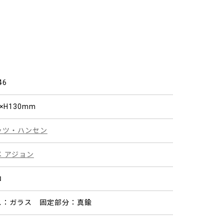
46
0×H130mm
ッツ・ハンセン
メ アジョン
コ
ス：ガラス 固定部分：真鍮