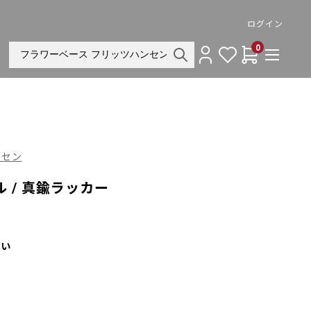
ログイン
0
ンセン
 / 真鍮ラッカー
さい