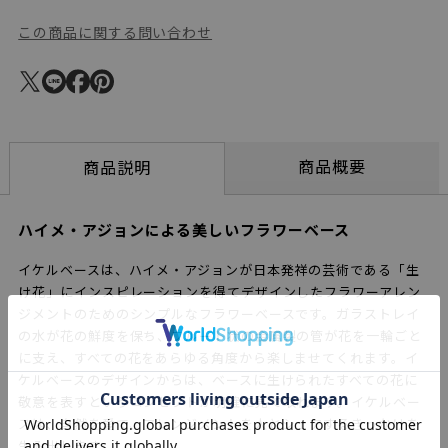
この商品に関する問い合わせ
商品概要
商品説明
ハイメ・アジョンによる美しいフラワーベース
イケルベースは、ハイメ・アジョンが日本発祥の芸術である「生
け花」にインスピレーションを得てデザインしたフラワーアレン
ジメントのためのシンプルなフラワーベースです。ガラストレイ
の水が花の鮮度を保ち、フルート状の金属製の管が花を一輪ごと
に支え、すべての花をあらゆる角度から楽しませてくれます。イ
ケルベースのデザインからは、ベースに生けられたすべての花に
敬意を表すというコンセプトが明確に見て取れます。イケルベー
スは、自然を愛で、アレンジメントを人とシェアするきっかけを
生み出します。