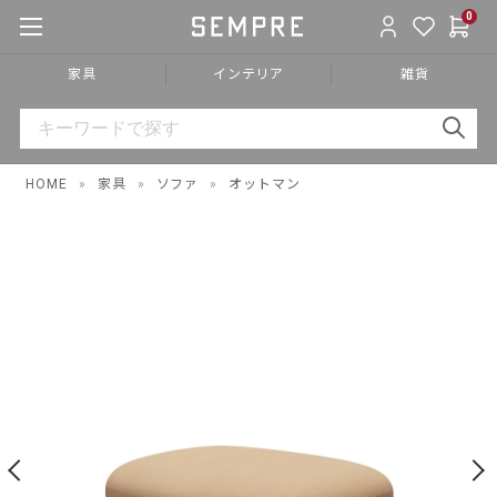
0
家具
インテリア
雑貨
HOME
»
家具
»
ソファ
»
オットマン