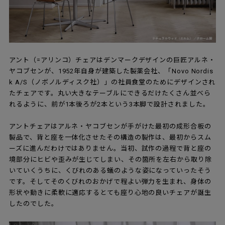
アント（=アリンコ）チェアはデンマークデザインの巨匠アルネ・
ヤコブセンが、1952年自身が建築した製薬会社、「Novo Nordis
k A/S（ノボノルディスク社）」の社員食堂のためにデザインされ
たチェアです。丸い大きなテーブルにできるだけたくさん並べら
れるように、前が1本後ろが2本という3本脚で設計されました。
アントチェアはアルネ・ヤコブセンが手がけた最初の成形合板の
製品で、背と座を一体化させたその構造の製作は、最初からスム
ーズに進んだわけではありません。当初、試作の過程で背と座の
境部分にヒビや歪みが生じてしまい、その箇所を左右から取り除
いていくうちに、くびれのある蟻のような姿になっていったそう
です。そしてそのくびれのおかげで程よい弾力を生まれ、身体の
形状や動きに柔軟に適応するとても座り心地の良いチェアが誕生
したのでした。