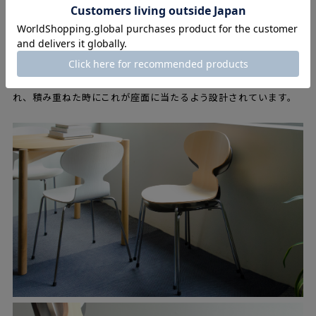
アントチェアは最大12脚まで、スタッキングができます。軽量で
小ぶりな上、積み重ねた状態でもデザイン性が損なわれないた
め、オフィスや公共の場で活躍してきました。住宅で使われる際
も使わないときは部屋の片隅に重ねて置いておけるため、便利で
す。またスタッキングの際、レッグで座面が傷つかないよう座裏
のスチールパイプに4点の保護パーツ（スペーサー）が取り付けら
れ、積み重ねた時にこれが座面に当たるよう設計されています。