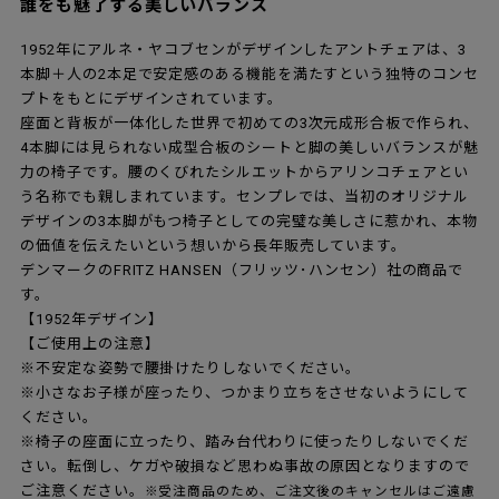
誰をも魅了する美しいバランス
1952年にアルネ・ヤコブセンがデザインしたアントチェアは、3
本脚＋人の2本足で安定感のある機能を満たすという独特のコンセ
プトをもとにデザインされています。
座面と背板が一体化した世界で初めての3次元成形合板で作られ、
4本脚には見られない成型合板のシートと脚の美しいバランスが魅
力の椅子です。腰のくびれたシルエットからアリンコチェアとい
う名称でも親しまれています。センプレでは、当初のオリジナル
デザインの3本脚がもつ椅子としての完璧な美しさに惹かれ、本物
の価値を伝えたいという想いから長年販売しています。
デンマークのFRITZ HANSEN（フリッツ･ハンセン）社の商品で
す。
【1952年デザイン】
【ご使用上の注意】
※不安定な姿勢で腰掛けたりしないでください。
※小さなお子様が座ったり、つかまり立ちをさせないようにして
ください。
※椅子の座面に立ったり、踏み台代わりに使ったりしないでくだ
さい。転倒し、ケガや破損など思わぬ事故の原因となりますので
ご注意ください。
※受注商品のため、ご注文後のキャンセルはご遠慮