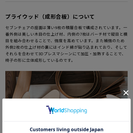
プライウッド（成形合板）について
セブンチェアの座面は薄い9枚の積層合板で構成されています。一
番外側は美しい木目の仕上げ材、内側の7枚はバーチ材で縦目と横
目を組み合わせることで、強度を高めています。また補強のため
外側2枚の仕上げ材の裏にはインド綿が貼り込まれており、そして
それらを合わせて3Dプレスマシーンにて加圧・加熱することで、
椅子の形に立体成形しているのです。