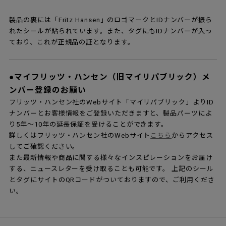
コピー製品（リプロダクト製品、ジェネリック
製品）との違いと、保証について
フリッツ・ハンセンの家具製品には5年間の標準保証を提供してい
ますが、アルネ・ヤコブセンのチェア（アリンコチェア、グラン
プリチェア、リリー、セブンチェア）には、10年間の保証が適用
されます。
※保証は素材または製造上の不良があった場合に適用されます。
近年一般的に言われるリプロダクト製品やジェネリック製品と
は、意匠権の期限が切れた製品を正規メーカー以外が製作したも
ののことで、特徴は価格が安い、品質が低い（座り心地や耐用年
数などが全く異なる）、修理・アフターサービスがないなどがあ
ります。 「本物」のフリッツ・ハンセンの製品は、長年の開発努
力のもとにできあがった作品です。製品ひとつひとつの品質に徹
底してこだわり、最高のサプライヤーから張り地や部材を仕入
れ、熟練した職人の手により家具が生み出されています。それに
対しコピー品は「本物」を模造したものであり、細かなディテー
ルやサイズ感の違いがあったり、製作工程の違いなどから品質の