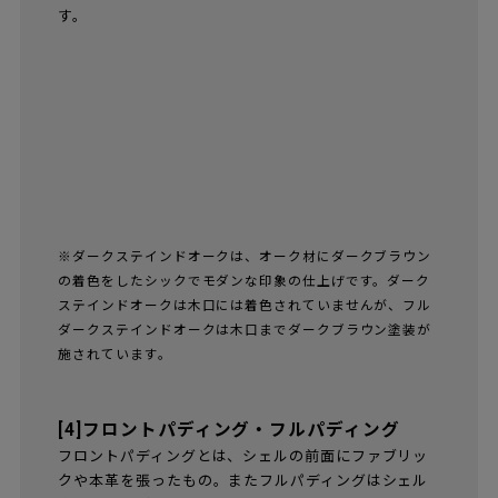
16 NEW CAREFULLY CURATED COLOURS
木目をそのまま生かした仕上げです。積層合板の一番
外側に天然木の突き板を張り、クリアラッカーで仕上
げています。樹種は9樹種10タイプで、使い込んでいく
うちにそれぞれの樹種独特の色合いと深みが出てきま
す。