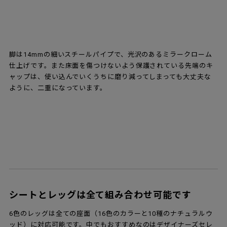
[4]フロントパディング・フルパディング
フロントパディングとは、シェルの前面にファブリッ
クや本革を張ったもの。またフルパディングはシェル
全体をファブリックや本革で覆った仕様を言います。
どちらも内部にウレタンが入っているためクッション
性があり、身体へのあたりが柔らかです。
レッグについて
2020年に発表されたレッグ（ベース）カラーは7色。従来のクロ
ーム色に加え新たにメタリック粉体塗装仕上げが3種類、そしてマ
ットなモノクローム粉体塗装仕上げの3種類が追加。どれも美しい
座面カラーにマッチする魅力的な色調です。