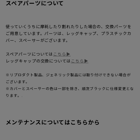
シートとレッグは全て組み合わせ可能です
6色のレッグは全ての座面（16色のカラーと10種のナチュラルウ
ッド）に対応可能です。中でもおすすめなのはデザイナーズセレ
クションの78タイプになります。
●はおすすめのデザイナーズセレクションです。
●
は国内在庫品、それ以外は海外受注生産品となります。納期は国
内在庫品で2～3週間程度、海外受注生産品は3～5ヶ月ほどかかり
ますので、ご了承ください。
表内の※印はカラードアッシュのみ国内在庫品になります。ラッカー
は海外受注生産品となりますのでご了承ください.
※フロントパディング、フルパディングにも、7色のレッグカラーは対
応可能です。