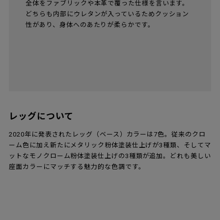
[3]ナチュラルウッド
木目をそのまま生かした仕上げです。積層合板の一番
外側に天然木の突き板を張り、クリアラッカーで仕上
げています。樹種は9樹種10タイプで、使い込んでいく
うちにそれぞれの樹種独特の色合いと深みが出てきま
す。
※ダークステインドオークは、オーク材にダークブラウン
の着色をしたシックでモダンな印象の仕上げです。ダーク
ステインドオークは木口には着色されていませんが、フル
ダークステインドオークは木口までダークブラウン塗装が
施されています。