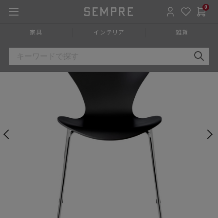
0
HOME
»
家具
»
チェア椅子
»
ダイニングチェア
»
アームレスチ
家具
インテリア
雑貨