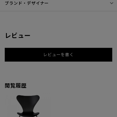
劣るものがほとんどです。 フリッツ・ハンセンではコピー製品の
製造に関し厳しい調査を行い、既に生産されているコピー製品の
処分およびその生産の停止に対して法的措置をとる方針です。
製品の裏には「Fritz Hansen」のロゴマークとIDナンバーが振ら
れたシールが貼られています。また、タグにもIDナンバーが入っ
ており、これが正規品の証となります。
●マイフリッツ・ハンセン（旧マイリパブリック）メ
ンバー登録のお願い
フリッツ・ハンセン社のWebサイト「マイリパブリック」よりID
ナンバーとお客様情報をご登録いただきますと、製品パーツによ
り5年～10年の延長保証を受けることができます。
詳しくはフリッツ・ハンセン社のWebサイト
こちら
からアクセス
してご確認ください。
また最新情報や商品に関する様々なインスピレーションをお届け
する、ニュースレターを受け取ることも可能です。 上記のシール