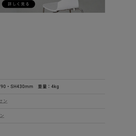
H790・SH430mm 重量：4kg
セン
セン