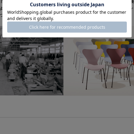
から3年後の1955年に、アントチェアの不足している部分を補う後継
アより一回り大きな背と座を持ち、より座り心地が追求されたセブン
1つとなりました。