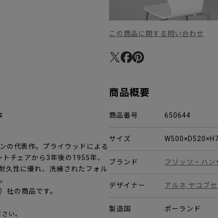
この商品に関する問い合わせ
商品概要
作
商品番号
650644
サイズ
W500×D520×
ンの代表作。プライウッドによる
トチェアから3年後の1955年、
ブランド
フリッツ・ハン
耐久性に優れ、洗練されたフォル
た。
デザイナー
アルネ ヤコブ
セン）社の商品です。
製造国
ポーランド
ださい。