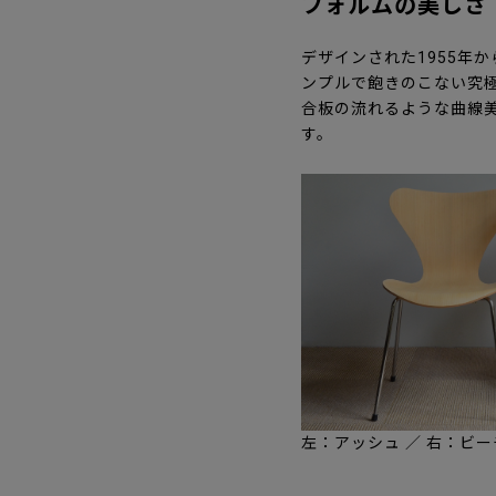
フォルムの美しさ
デザインされた1955年
ンプルで飽きのこない究
合板の流れるような曲線美
す。
左：アッシュ ／ 右：ビー