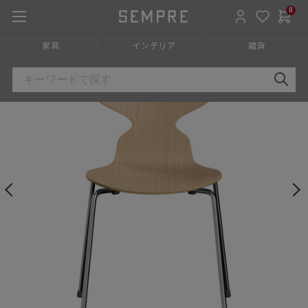
0
HOME
»
家具
»
チェア椅子
»
ダイニングチェア
»
アームレスチ
家具
インテリア
雑貨