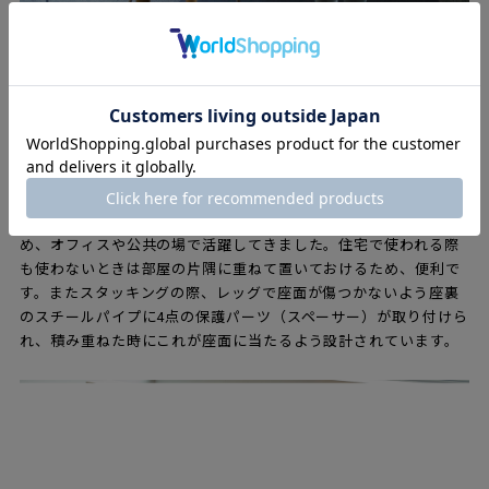
スタッキング機能
アントチェアは最大12脚まで、スタッキングができます。軽量で
小ぶりな上、積み重ねた状態でもデザイン性が損なわれないた
め、オフィスや公共の場で活躍してきました。住宅で使われる際
も使わないときは部屋の片隅に重ねて置いておけるため、便利で
す。またスタッキングの際、レッグで座面が傷つかないよう座裏
のスチールパイプに4点の保護パーツ（スペーサー）が取り付けら
れ、積み重ねた時にこれが座面に当たるよう設計されています。