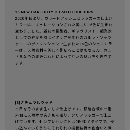
16 NEW CAREFULLY CURATED COLOURS
2020年秋より、カラードアッシュとラッカーの仕上げ
カラーは、キュレーションされた美しい16色に生まれ
変わりました。雑誌の編集者、ギャラリスト、起業家
としての経歴を持つイタリア生まれのカルラ・ソッツ
ァーニのディレクションで生まれた16色のシェルカラ
ーは、天然素材を美しく見せることはもちろん、さま
ざまな色の組み合わせによって互いの魅力を引き立て
ます.
[3]ナチュラルウッド
木目をそのまま生かした仕上げです。積層合板の一番
外側に天然木の突き板を張り、クリアラッカーで仕上
げています。センプレセレクトは9樹種10タイプで、使
い込んでいくうちにそれぞれの樹種独特の色合いと深