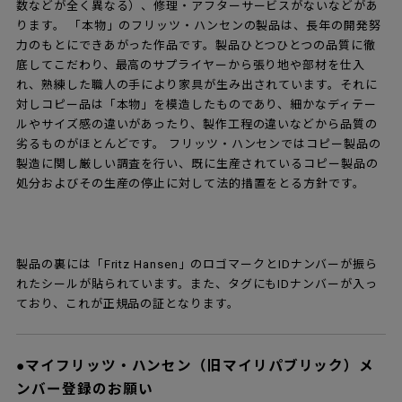
数などが全く異なる）、修理・アフターサービスがないなどがあ
ります。 「本物」のフリッツ・ハンセンの製品は、長年の開発努
力のもとにできあがった作品です。製品ひとつひとつの品質に徹
底してこだわり、最高のサプライヤーから張り地や部材を仕入
れ、熟練した職人の手により家具が生み出されています。それに
対しコピー品は「本物」を模造したものであり、細かなディテー
ルやサイズ感の違いがあったり、製作工程の違いなどから品質の
劣るものがほとんどです。 フリッツ・ハンセンではコピー製品の
製造に関し厳しい調査を行い、既に生産されているコピー製品の
処分およびその生産の停止に対して法的措置をとる方針です。
製品の裏には「Fritz Hansen」のロゴマークとIDナンバーが振ら
れたシールが貼られています。また、タグにもIDナンバーが入っ
ており、これが正規品の証となります。
●マイフリッツ・ハンセン（旧マイリパブリック）メ
ンバー登録のお願い