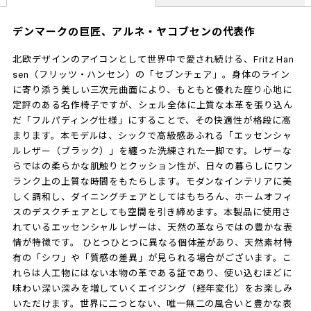
デンマークの巨匠、アルネ・ヤコブセンの代表作
北欧デザインのアイコンとして世界中で愛され続ける、Fritz Han
sen（フリッツ・ハンセン）の「セブンチェア」。身体のライン
に寄り添う美しい三次元曲面により、もともと優れた座り心地に
定評のある名作椅子ですが、シェル全体に上質な本革を張り込ん
だ「フルパディング仕様」にすることで、その快適性が格段に高
まります。本モデルは、シックで高級感あふれる「エッセンシャ
ルレザー（ブラック）」を纏った洗練された一脚です。レザーな
らではの柔らかな肌触りとクッション性が、日々の暮らしにワン
ランク上の上質な時間をもたらします。モダンなインテリアに美
しく調和し、ダイニングチェアとしてはもちろん、ホームオフィ
スのデスクチェアとしても空間を引き締めます。本製品に使用さ
れているエッセンシャルレザーは、天然の革ならではの豊かな表
情が特徴です。 ひとつひとつに異なる個体差があり、天然素材特
有の「シワ」や「質感の差異」が見られる場合がございます。こ
れらは人工物にはない本物の革である証であり、使い込むほどに
味わい深い深みを増していくエイジング（経年変化）をお楽しみ
いただけます。世界に二つとない、唯一無二の風合いと豊かな表