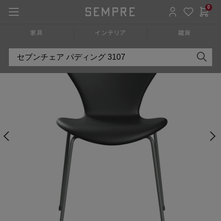
0
HOME
»
家具
»
チェア椅子
»
ダイニングチェア
»
アームレスチ
家具
インテリア
雑貨