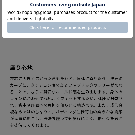
座面：ベルベット Belfas ミスティローズ
座り心地
左右に大きく広がった背もたれと、身体に寄り添う三次元の
カーブに、クッション性のあるファブリックやレザーが加わ
ることで、さらに贅沢なホールド感を生み出します。身体の
ラインに合わせて心地よくフィットするため、体圧が分散さ
れ、背中や座面への負担を和らげる構造です。また、成形合
板ならではのしなりと、パディング仕様特有の柔らかな質感
が見事に融合し、長時間座っても疲れにくく、格別な快適さ
を提供してくれます。