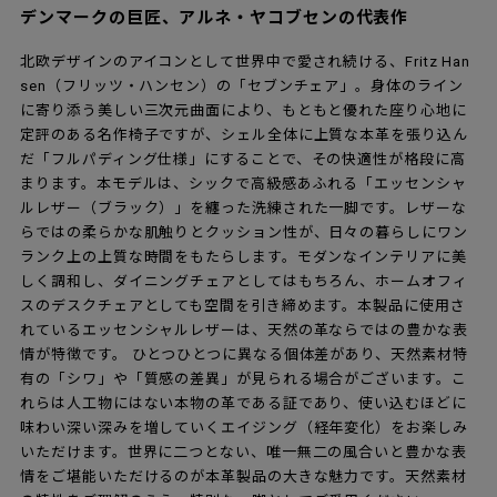
デンマークの巨匠、アルネ・ヤコブセンの代表作
北欧デザインのアイコンとして世界中で愛され続ける、Fritz Han
sen（フリッツ・ハンセン）の「セブンチェア」。身体のライン
に寄り添う美しい三次元曲面により、もともと優れた座り心地に
定評のある名作椅子ですが、シェル全体に上質な本革を張り込ん
だ「フルパディング仕様」にすることで、その快適性が格段に高
まります。本モデルは、シックで高級感あふれる「エッセンシャ
ルレザー（ブラック）」を纏った洗練された一脚です。レザーな
らではの柔らかな肌触りとクッション性が、日々の暮らしにワン
ランク上の上質な時間をもたらします。モダンなインテリアに美
しく調和し、ダイニングチェアとしてはもちろん、ホームオフィ
スのデスクチェアとしても空間を引き締めます。本製品に使用さ
れているエッセンシャルレザーは、天然の革ならではの豊かな表
情が特徴です。 ひとつひとつに異なる個体差があり、天然素材特
有の「シワ」や「質感の差異」が見られる場合がございます。こ
れらは人工物にはない本物の革である証であり、使い込むほどに
味わい深い深みを増していくエイジング（経年変化）をお楽しみ
いただけます。世界に二つとない、唯一無二の風合いと豊かな表
情をご堪能いただけるのが本革製品の大きな魅力です。天然素材