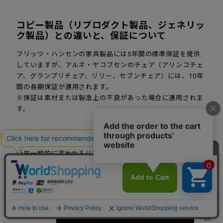
コピー製品（リプロダクト製品、ジェネリッ
ク製品）との違いと、保証について
フリッツ・ハンセンの家具製品には5年間の標準保証を提供
していますが、アルネ・ヤコブセンのチェア（アリンコチェ
ア、グランプリチェア、リリー、セブンチェア）には、10年
間の長期保証が適用されます。
※保証は素材または製造上の不良があった場合に適用されま
す。
近年一般的に言われるリプロダクト製品やジェネリック製品
とは、意匠権の期限が切れた製品を正規メーカー以外が製作
したもののことで、特徴は価格が安い、品質が低い（座り心
地や耐用年数などが全く異なる）、修理・アフターサービス
がないなどがあります。 「本物」のフリッツ・ハンセンの製
カートに入れる
品は、長年の開発努力のもとにできあがった作品です。製品
数量
ひとつひとつの品質に徹底してこだわり、最高のサプライヤ