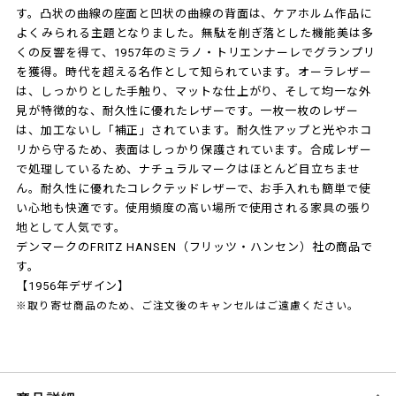
す。凸状の曲線の座面と凹状の曲線の背面は、ケアホルム作品に
よくみられる主題となりました。無駄を削ぎ落とした機能美は多
くの反響を得て、1957年のミラノ・トリエンナーレでグランプリ
を獲得。時代を超える名作として知られています。オーラレザー
は、しっかりとした手触り、マットな仕上がり、そして均一な外
見が特徴的な、耐久性に優れたレザーです。一枚一枚のレザー
は、加工ないし「補正」されています。耐久性アップと光やホコ
リから守るため、表面はしっかり保護されています。合成レザー
で処理しているため、ナチュラルマークはほとんど目立ちませ
ん。耐久性に優れたコレクテッドレザーで、お手入れも簡単で使
い心地も快適です。使用頻度の高い場所で使用される家具の張り
地として人気です。
デンマークのFRITZ HANSEN（フリッツ・ハンセン）社の商品で
す。
【1956年デザイン】
※取り寄せ商品のため、ご注文後のキャンセルはご遠慮ください。