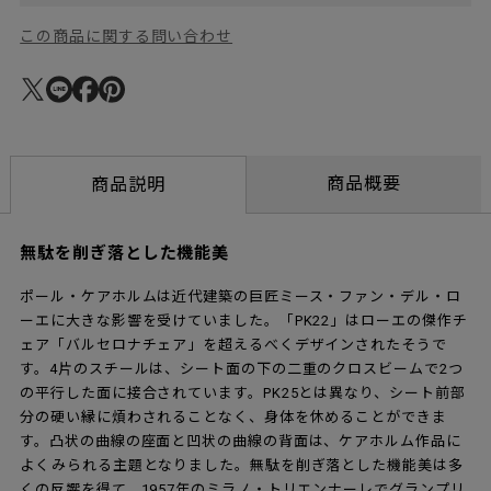
この商品に関する問い合わせ
商品概要
商品説明
無駄を削ぎ落とした機能美
ポール・ケアホルムは近代建築の巨匠ミース・ファン・デル・ロ
ーエに大きな影響を受けていました。「PK22」はローエの傑作チ
ェア「バルセロナチェア」を超えるべくデザインされたそうで
す。4片のスチールは、シート面の下の二重のクロスビームで2つ
の平行した面に接合されています。PK25とは異なり、シート前部
分の硬い縁に煩わされることなく、身体を休めることができま
す。凸状の曲線の座面と凹状の曲線の背面は、ケアホルム作品に
よくみられる主題となりました。無駄を削ぎ落とした機能美は多
くの反響を得て、1957年のミラノ・トリエンナーレでグランプリ