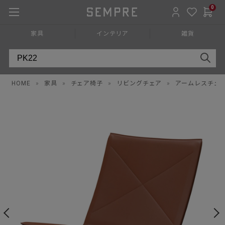
0
家具
インテリア
雑貨
HOME
»
家具
»
チェア椅子
»
リビングチェア
»
アームレスチェ