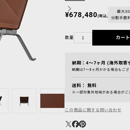
最大3
¥678,480
(税込)
分割手数
カー
数量
納期：4～7ヶ月 (海外取寄
納期は7～8ヶ月かかる場合もござ
送料：
無料
※一部対象外地域がある場合がご
この商品に関する問い合わせ