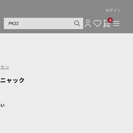
ログイン
0
ンセン
 コニャック
さい