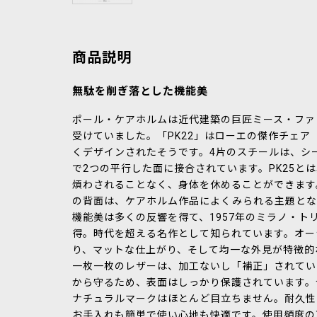
商品説明
無駄を削ぎ落とした機能美
ポール・ケアホルムは近代建築の巨匠ミース・ファ
受けていました。「PK22」はローエの傑作チェア
くデザインされたそうです。4片のスチールは、シ
で2つの平行した面に接合されています。PK25と
煩わされることなく、身体を休めることができます
の背面は、ケアホルム作品によくみられる主題とな
機能美は多くの反響を得て、1957年のミラノ・ト
得。時代を超える名作として知られています。オー
り、マットな仕上がり、そして均一な外見が特徴的
一枚一枚のレザーは、加工ないし「補正」されてい
から守るため、表面はしっかり保護されています。
ナチュラルマークはほとんど目立ちません。耐久性
お手入れも簡単で使い心地も快適です。使用頻度の