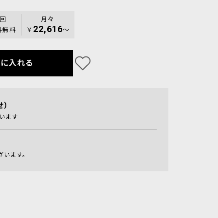
0回
月々
22,616
料無料
￥
〜
トに入れる
せ）
います
ざいます。