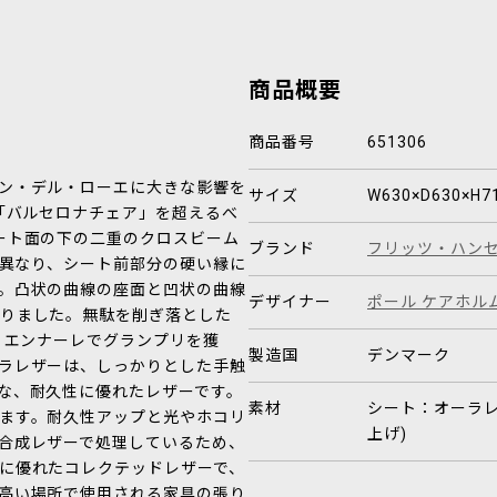
商品概要
商品番号
651306
ン・デル・ローエに大きな影響を
サイズ
W630×D630×H
「バルセロナチェア」を超えるべ
ート面の下の二重のクロスビーム
ブランド
フリッツ・ハン
は異なり、シート前部分の硬い縁に
。凸状の曲線の座面と凹状の曲線
デザイナー
ポール ケアホル
りました。無駄を削ぎ落とした
リエンナーレでグランプリを獲
製造国
デンマーク
ラレザーは、しっかりとした手触
な、耐久性に優れたレザーです。
素材
シート：オーラレ
ます。耐久性アップと光やホコリ
上げ)
合成レザーで処理しているため、
に優れたコレクテッドレザーで、
高い場所で使用される家具の張り