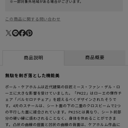
※一部対象外地域がある場合がございます。
この商品に関する問い合わせ
商品概要
商品説明
無駄を削ぎ落とした機能美
ポール・ケアホルムは近代建築の巨匠ミース・ファン・デル・ロ
ーエに大きな影響を受けていました。「PK22」はローエの傑作チ
ェア「バルセロナチェア」を超えるべくデザインされたそうで
す。4片のスチールは、シート面の下の二重のクロスビームで2つ
の平行した面に接合されています。PK25とは異なり、シート前部
分の硬い縁に煩わされることなく、身体を休めることができま
す。凸状の曲線の座面と凹状の曲線の背面は、ケアホルム作品に