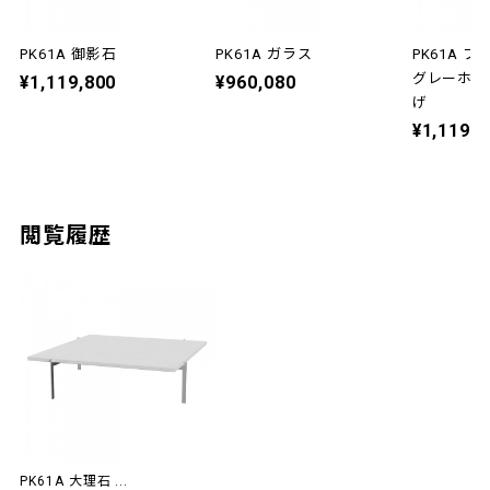
PK61A 御影石
PK61A ガラス
PK61A 
グレーホワ
¥1,119,800
¥960,080
げ
¥1,119,8
閲覧履歴
PK61A 大理石 ...