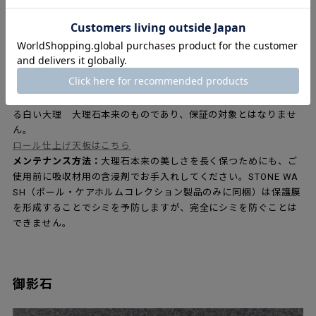
ロール仕上げ大理石とは、表面が比較的均一で「ざらつき」のあ
る白い大理 大理石本来のものであり、保証の対象とはなりませ
ん。
ロール仕上げ天板はこちら
メンテナンス方法：
大理石本来の美しさを長く保つためにも、ご
使用前に吸収材用の含浸剤でお手入れしてください。STONE WA
SH（ポール・ケアホルムコレクション製品のみに同梱）は保護膜
を形成することでシミを予防しますが、完全にシミを防ぐことは
できません。
御影石