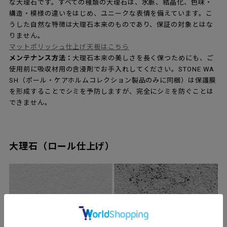
な大理石です。すべての種類の大理石は、水脈、結晶化、色味・
構造・模様の違いをはじめ、ユニークな表情を備えています。こ
うした自然な特徴は大理石本来のものであり、保証の対象とはな
りません。
マットポリッシュ仕上げ天板はこちら
メンテナンス方法：
大理石本来の美しさを長く保つためにも、ご
使用前に吸収材用の含浸剤でお手入れしてください。STONE WA
SH（ポール・ケアホルムコレクション製品のみに同梱）は保護膜
を形成することでシミを予防しますが、完全にシミを防ぐことは
できません。
大理石（ロール仕上げ）