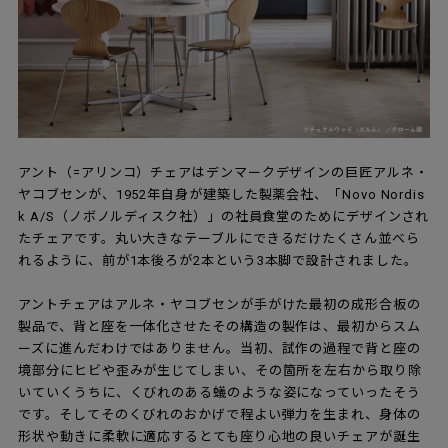
アント（=アリンコ）チェアはデンマークデザインの巨匠アルネ・
ヤコブセンが、1952年自身が建築した製薬会社、「Novo Nordis
k A/S（ノボノルディスク社）」の社員食堂のためにデザインされ
たチェアです。丸い大きなテーブルにできるだけたくさん並べら
れるように、前が1本後ろが2本という3本脚で設計されました。
アントチェアはアルネ・ヤコブセンが手がけた最初の成形合板の
製品で、背と座を一体化させたその構造の製作は、最初からスム
ーズに進んだわけではありません。当初、試作の過程で背と座の
境部分にヒビや歪みが生じてしまい、その箇所を左右から取り除
いていくうちに、くびれのある蟻のような姿になっていったそう
です。そしてそのくびれのおかげで程よい弾力を生まれ、身体の
形状や動きに柔軟に適応するとても座り心地の良いチェアが誕生