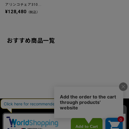
処分およびその生産の停止に対して法的措置をとる方針です。
製品の裏には「Fritz Hansen」のロゴマークとIDナンバーが振ら
れたシールが貼られています。また、タグにもIDナンバーが入っ
ており、これが正規品の証となります。
●マイフリッツ・ハンセン（旧マイリパブリック）メ
ンバー登録のお願い
フリッツ・ハンセン社のWebサイト「マイリパブリック」よりID
ナンバーとお客様情報をご登録いただきますと、製品パーツによ
り5年～10年の延長保証を受けることができます。
詳しくはフリッツ・ハンセン社のWebサイト
こちら
からアクセス
してご確認ください。
また最新情報や商品に関する様々なインスピレーションをお届け
する、ニュースレターを受け取ることも可能です。 上記のシール
とタグにサイトのQRコードがついておりますので、ご利用くださ
い。