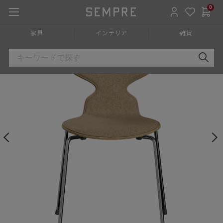
0
HOME
»
家具
»
チェア椅子
»
ダイニングチェア
»
アームレスチ
家具
インテリア
雑貨