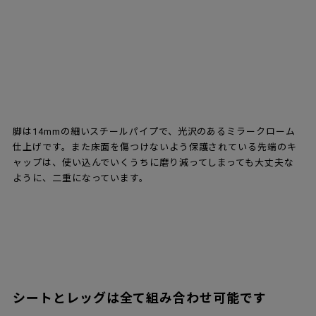
[3]ナチュラルウッド
木目をそのまま生かした仕上げです。積層合板の一番
外側に天然木の突き板を張り、クリアラッカーで仕上
げています。センプレセレクトは9樹種10タイプで、使
い込んでいくうちにそれぞれの樹種独特の色合いと深
みが出てきます。