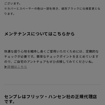
シートとレッグは全て組み合わせ可能です
6色のレッグは全ての座面（16色のカラーと10種のナチュラルウ
ッド）に対応可能です。中でもおすすめなのはデザイナーズセレ
クションの77タイプになります。
●はおすすめのデザイナーズセレクションです。
●
は国内在庫品、それ以外は海外受注生産品となります。納期は国
内在庫品で2～3週間程度、海外受注生産品は3～5ヶ月ほどかかり
ますので、ご了承ください。
※3本脚については、全て海外受注生産品になります。
※ディープクレイ／ブラウンブロンズ、ブラック／ブラック、ホ
ワイト／ホワイトについては、カラードアッシュは国内在庫品、
ラッカーは海外受注生産品となります。