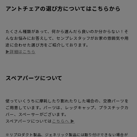
レッグについて
2020年に発表されたレッグ（ベース）カラーは7色。従来のクロ
ーム色に加え新たにメタリック粉体塗装仕上げが3種類、そしてマ
ットなモノクローム粉体塗装仕上げの3種類が追加。どれも美しい
座面カラーにマッチする魅力的な色調です。
脚は14mmの細いスチールパイプで、光沢のあるミラークローム
仕上げです。また床面を傷つけないよう保護されている先端のキ
ャップは、使い込んでいくうちに磨り減ってしまっても大丈夫な
ように、二重になっています。