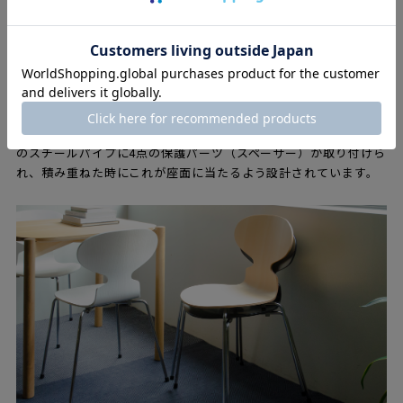
スタッキング機能
アントチェアは最大12脚まで、スタッキングができます。軽量で
小ぶりな上、積み重ねた状態でもデザイン性が損なわれないた
め、オフィスや公共の場で活躍してきました。住宅で使われる際
も使わないときは部屋の片隅に重ねて置いておけるため、便利で
す。またスタッキングの際、レッグで座面が傷つかないよう座裏
のスチールパイプに4点の保護パーツ（スペーサー）が取り付けら
れ、積み重ねた時にこれが座面に当たるよう設計されています。