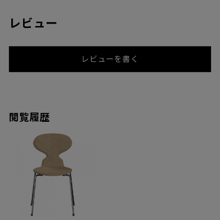
フリッツ・ハンセンの家具製品には5年間の標準保証を提供してい
ますが、アルネ・ヤコブセンのチェア（アリンコチェア、グラン
プリチェア、リリー、アントチェア）には、10年間の保証が適用
されます。
※保証は素材または製造上の不良があった場合に適用されます。
近年一般的に言われるリプロダクト製品やジェネリック製品と
は、意匠権の期限が切れた製品を正規メーカー以外が製作したも
ののことで、特徴は価格が安い、品質が低い（座り心地や耐用年
数などが全く異なる）、修理・アフターサービスがないなどがあ
ります。 「本物」のフリッツ・ハンセンの製品は、長年の開発努
力のもとにできあがった作品です。製品ひとつひとつの品質に徹
底してこだわり、最高のサプライヤーから張り地や部材を仕入
れ、熟練した職人の手により家具が生み出されています。それに
対しコピー品は「本物」を模造したものであり、細かなディテー
ルやサイズ感の違いがあったり、製作工程の違いなどから品質の
劣るものがほとんどです。 フリッツ・ハンセンではコピー製品の
製造に関し厳しい調査を行い、既に生産されているコピー製品の