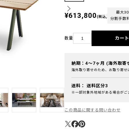
最大3
¥613,800
(税込)
分割手数
カー
数量
納期：4～7ヶ月 (海外取寄
海外取り寄せのため、お取り寄せ
送料：
送料区分3
※一部対象外地域がある場合がご
この商品に関する問い合わせ