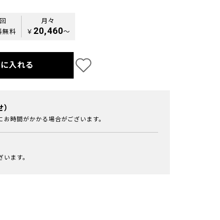
0回
月々
20,460
料無料
￥
〜
トに入れる
せ）
にお時間がかかる場合がございます。
ざいます。