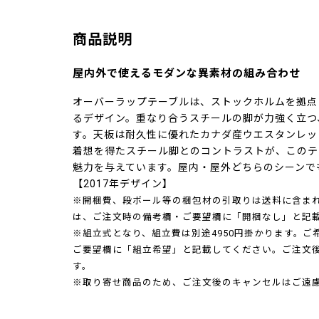
商品説明
屋内外で使えるモダンな異素材の組み合わせ
オーバーラップテーブルは、ストックホルムを拠点
るデザイン。重なり合うスチールの脚が力強く立つ
す。天板は耐久性に優れたカナダ産ウエスタンレッ
着想を得たスチール脚とのコントラストが、このテ
魅力を与えています。屋内・屋外どちらのシーンで
【2017年デザイン】
※開梱費、段ボール等の梱包材の引取りは送料に含ま
は、ご注文時の備考欄・ご要望欄に「開梱なし」と記
※組立式となり、組立費は別途4950円掛かります。
ご要望欄に「組立希望」と記載してください。ご注文
す。
※取り寄せ商品のため、ご注文後のキャンセルはご遠