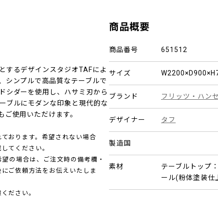
商品概要
商品番号
651512
とするデザインスタジオTAFによ
サイズ
W2200×D900×
、シンプルで高品質なテーブルで
ドシダーを使用し、ハサミ刃から
ブランド
フリッツ・ハンセ
ーブルにモダンな印象と現代的な
もご使用いただけます。
デザイナー
タフ
れております。希望されない場合
製造国
載してください。
ご希望の場合は、ご注文時の備考欄・
素材
テーブルトップ：
後にご依頼方法をお伝えいたしま
ール(粉体塗装仕
慮ください。