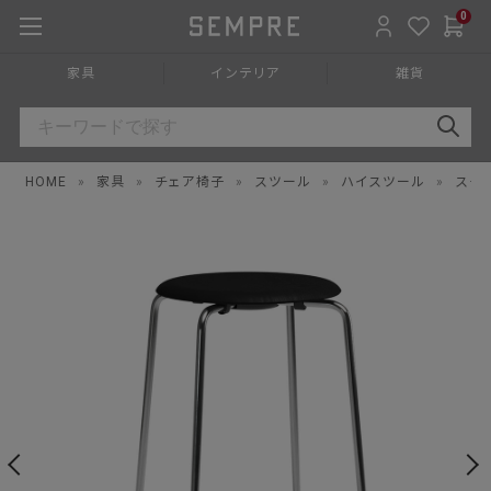
0
家具
インテリア
雑貨
HOME
»
家具
»
チェア椅子
»
スツール
»
ハイスツール
»
スチ