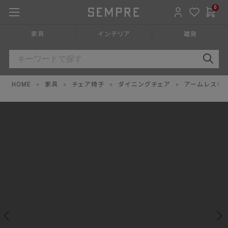
0
家具
インテリア
雑貨
HOME
»
家具
»
チェア椅子
»
ダイニングチェア
»
アームレスチ