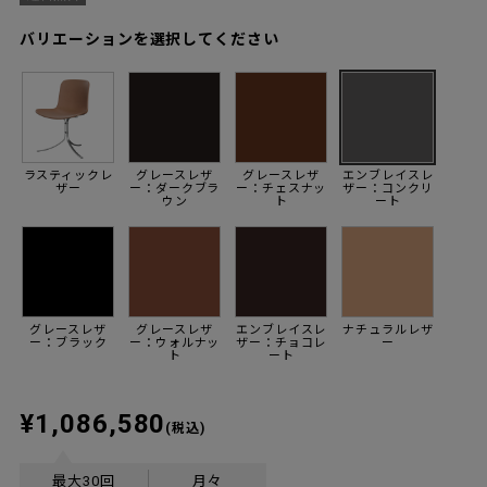
バリエーションを選択してください
ラスティックレ
グレースレザ
グレースレザ
エンブレイスレ
ザー
ー：ダークブラ
ー：チェスナッ
ザー：コンクリ
ウン
ト
ート
グレースレザ
グレースレザ
エンブレイスレ
ナチュラルレザ
ー：ブラック
ー：ウォルナッ
ザー：チョコレ
ー
ト
ート
¥1,086,580
(税込)
最大30回
月々