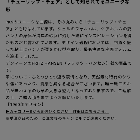
「チューリップ・チェア」として知られてるユニークな
形
PK9のユニークな曲線は、その丸みから「チューリップ・チェ
ア」とも呼ばれています。シェルのフォルムは、ケアホルムの妻
ハンナの身体が海岸の砂浜に残した跡にインスピレーションを得
たものだと言われています。デザイン過程においては、四角く盛
った粘土にハンナが腰をかけ型を取り、最も快適な座面フォルム
を追求しました。
デンマークのFRITZ HANSEN（フリッツ・ハンセン）社の商品で
す。
革について：ひとつひとつ違う表情となり、天然素材特有のシワ
や傷があったり、質感も異なる場合がございます。唯一無二のお
品が味わえるのも革の大きな魅力となっておりますので、ご理解
の上、ご購入頂きますようお願いいたします。
【1960年デザイン】
▶カテゴリー5からお選びください。詳細はこちらから。
※受注商品のため、ご注文後のキャンセルはご遠慮ください。