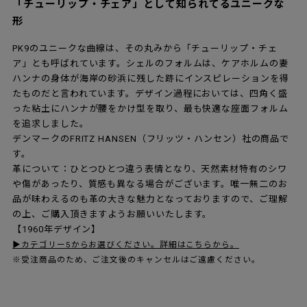
「チューリップ・チェア」として知られてるユニークな
形
PK9のユニークな曲線は、その丸みから「チューリップ・チェ
ア」とも呼ばれています。シェルのフォルムは、ケアホルムの妻
ハンナの身体が海岸の砂浜に残した跡にインスピレーションを得
たものだと言われています。デザイン過程においては、四角く盛
った粘土にハンナが腰をかけ型を取り、最も快適な座面フォルム
を追求しました。
デンマークのFRITZ HANSEN（フリッツ・ハンセン）社の商品で
す。
革について：ひとつひとつ違う表情となり、天然素材特有のシワ
や傷があったり、質感も異なる場合がございます。唯一無二のお
品が味わえるのも革の大きな魅力となっておりますので、ご理解
の上、ご購入頂きますようお願いいたします。
【1960年デザイン】
▶カテゴリー5からお選びください。詳細はこちらから。
※受注商品のため、ご注文後のキャンセルはご遠慮ください。