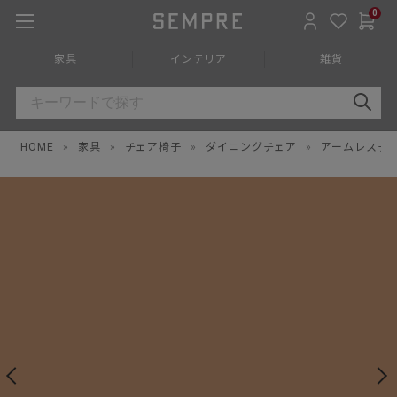
0
家具
インテリア
雑貨
HOME
»
家具
»
チェア椅子
»
ダイニングチェア
»
アームレスチ