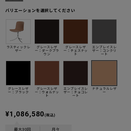
バリエーションを選択してください
ラスティックレ
グレースレザ
グレースレザ
エンブレイスレ
ザー
ー：ダークブラ
ー：チェスナッ
ザー：コンクリ
ウン
ト
ート
グレースレザ
グレースレザ
エンブレイスレ
ナチュラルレザ
ー：ブラック
ー：ウォルナッ
ザー：チョコレ
ー
ト
ート
¥1,086,580
(税込)
最大30回
月々