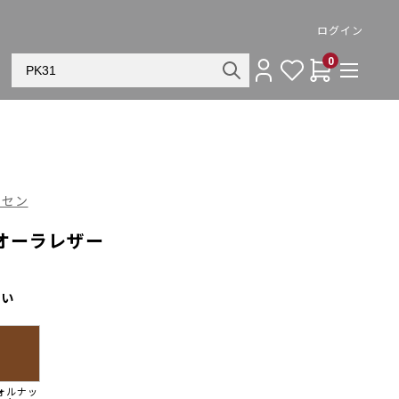
ログイン
0
ンセン
/ オーラレザー
さい
ォルナッ