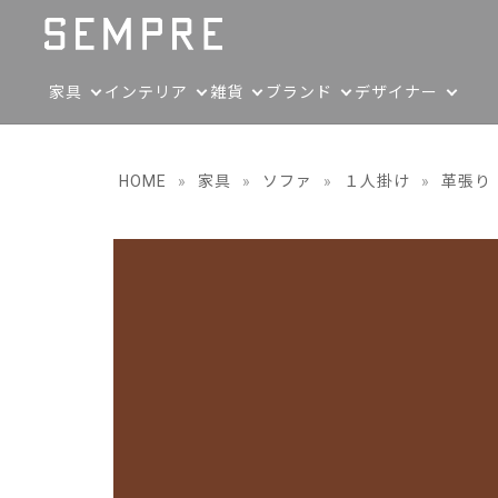
家具
インテリア
雑貨
ブランド
デザイナー
HOME
»
家具
»
ソファ
»
１人掛け
»
革張り