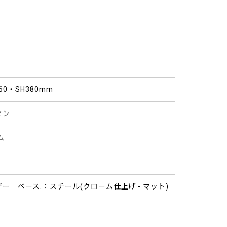
760・SH380mm
セン
ム
ー ベース:：スチール(クローム仕上げ - マット)