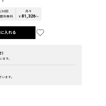
ト
大30回
月々
81,326
数料無料
￥
〜
トに入れる
せ）
います。
ざいます。