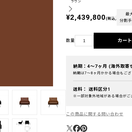
ラウン
最
¥2,439,800
(税込)
分割手
カー
数量
納期：4～7ヶ月 (海外取寄
納期は7～8ヶ月かかる場合もござ
送料：
送料区分1
※一部対象外地域がある場合がご
この商品に関する問い合わせ