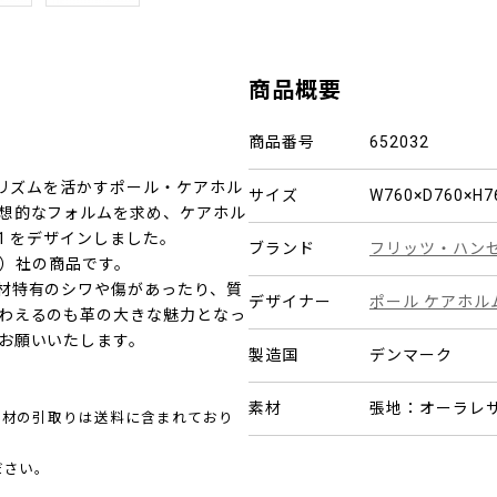
商品概要
商品番号
652032
マリズムを活かすポール・ケアホル
サイズ
W760×D760×H
想的なフォルムを求め、ケアホル
1 をデザインしました。
ブランド
フリッツ・ハン
セン）社の商品です。
材特有のシワや傷があったり、質
デザイナー
ポール ケアホル
わえるのも革の大きな魅力となっ
お願いいたします。
製造国
デンマーク
素材
張地：オーラレザ
包材の引取りは送料に含まれており
ださい。