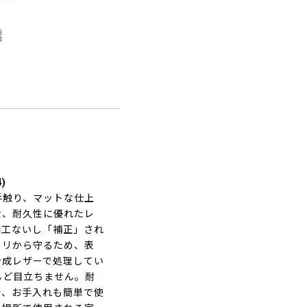
)
手触り、マットな仕上
な、耐久性に優れたレ
加工ないし「補正」され
コリから守るため、表
合成レザーで処理してい
んど目立ちません。耐
で、お手入れも簡単で使