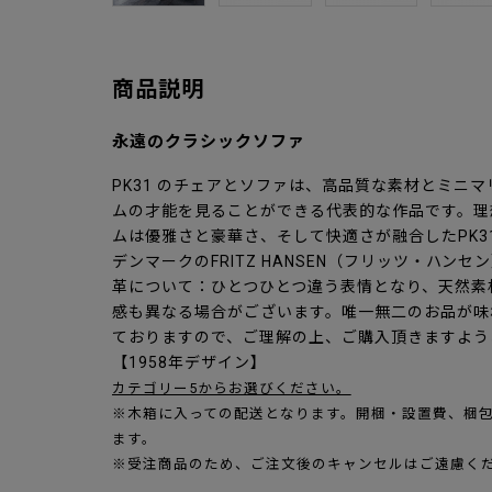
商品説明
永遠のクラシックソファ
PK31 のチェアとソファは、高品質な素材とミニ
ムの才能を見ることができる代表的な作品です。理
ムは優雅さと豪華さ、そして快適さが融合したPK3
デンマークのFRITZ HANSEN（フリッツ・ハン
革について：ひとつひとつ違う表情となり、天然素
感も異なる場合がございます。唯一無二のお品が味
ておりますので、ご理解の上、ご購入頂きますよう
【1958年デザイン】
カテゴリー5からお選びください。
※木箱に入っての配送となります。開梱・設置費、梱
ます。
※受注商品のため、ご注文後のキャンセルはご遠慮く