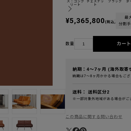
ス：コンク
チェスナッ
ブラック
ダ
リート
ト
最
¥5,365,800
(税込)
分割手
カー
数量
納期：4～7ヶ月 (海外取寄
納期は7～8ヶ月かかる場合もござ
送料：
送料区分2
※一部対象外地域がある場合がご
この商品に関する問い合わせ