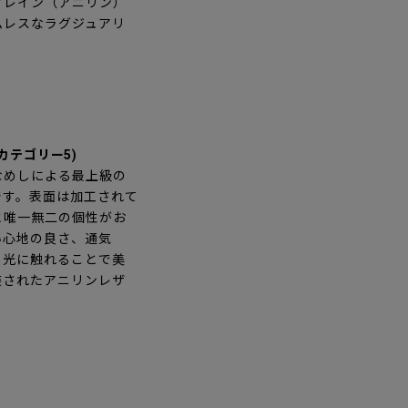
グレイン（アニリン）
ムレスなラグジュアリ
(カテゴリー5)
なめしによる最上級の
です。表面は加工されて
と唯一無二の個性がお
い心地の良さ、通気
。光に触れることで美
装されたアニリンレザ