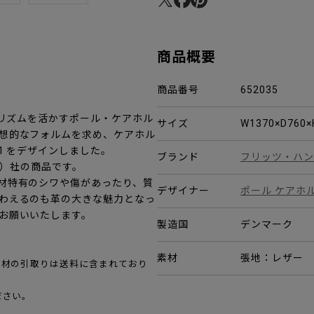
商品概要
商品番号
652035
マリズムを活かすポール・ケアホル
サイズ
W1370×D760
想的なフォルムを求め、ケアホル
1 をデザインしました。
ブランド
フリッツ・ハン
セン）社の商品です。
材特有のシワや傷があったり、質
デザイナー
ポール ケアホ
わえるのも革の大きな魅力となっ
お願いいたします。
製造国
デンマーク
素材
張地：レザー ベ
包材の引取りは送料に含まれており
ださい。