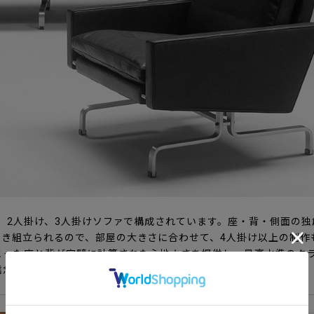
ア、2人掛け、3人掛けソファで構成されています。座・背・側面の
除き組立られるので、部屋の大きさに合わせて、4人掛け以上の制作
とった座と背が完璧に計算された心地よさを提供し、最高水準のク
信念があますところなく表現されています。