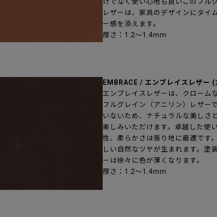
けでなく使い心地も良いこのフル
レザーは、家具のデザインにタイ
ー感を添えます。
厚さ：1.2～1.4mm
EMBRACE / エンブレイスレザー 
エンブレイスレザーは、クローム
フルグレイン（アニリン）レザー
いないため、ナチュラルな美しさ
楽しみいただけます。卓越した使
性、柔らかさは張り地に最適です
しい自然なツヤが生まれます。塗
ーは徐々に色が薄くなります。
厚さ：1.2～1.4mm