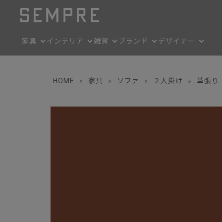
家具
インテリア
雑貨
ブランド
デザイナー
HOME
»
家具
»
ソファ
»
２人掛け
»
革張り