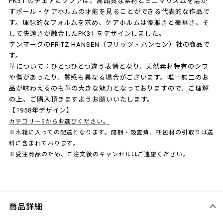
PK31 のチェアとソファは、高品質な素材とミニマリズムを活か
すポール・ケアホルムの才能を見ることができる代表的な作品で
す。理想的なフォルムを求め、ケアホルムは優雅さと豪華さ、そ
して快適さが融合したPK31 をデザインしました。
デンマークのFRITZ HANSEN（フリッツ・ハンセン）社の商品で
す。
革について：ひとつひとつ違う表情となり、天然素材特有のシワ
や傷があったり、質感も異なる場合がございます。唯一無二のお
品が味わえるのも革の大きな魅力となっておりますので、ご理解
の上、ご購入頂きますようお願いいたします。
【1958年デザイン】
カテゴリー5からお選びください。
※木箱に入っての配送となります。開梱・設置費、梱包材の引取りは送
料に含まれております。
※受注商品のため、ご注文後のキャンセルはご遠慮ください。
商品詳細