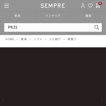
0
家具
インテリア
雑貨
HOME
»
家具
»
ソファ
»
３人掛け
»
革張り