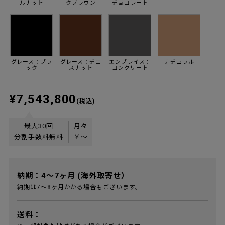
ルナット
クブラウン
チョコレート
グレース：ブラ
グレース：チェ
エンブレイス：
ナチュラル
ック
スナット
コンクリート
¥7,543,800
(税込)
最大30回
月々
分割手数料無料
￥
〜
納期：4～7ヶ月 (海外取寄せ）
納期は7～8ヶ月かかる場合もございます。
送料：