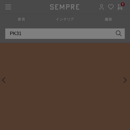
0
HOME
»
家具
»
ソファ
»
３人掛け
»
革張り
家具
インテリア
雑貨