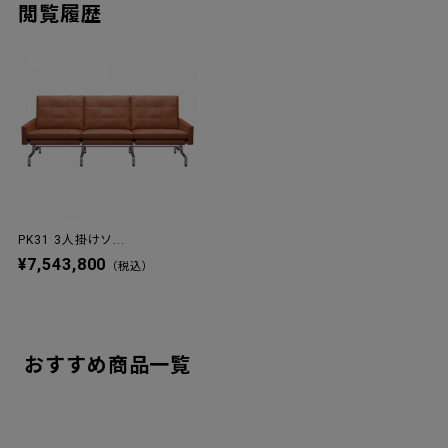
関連商品
PK31 1人掛けソファ / オー
PK31 1人掛けソファ / カテ
PK31 2人
ラレザー
ゴリー5
ラレザー
¥2,439,800
¥3,209,800
¥4,067,8
閲覧履歴