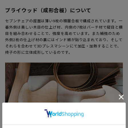
プライウッド（成形合板）について
セブンチェアの座面は薄い9枚の積層合板で構成されています。一
番外側は美しい木目の仕上げ材、内側の7枚はバーチ材で縦目と横
目を組み合わせることで、強度を高めています。また補強のため
外側2枚の仕上げ材の裏にはインド綿が貼り込まれており、そして
それらを合わせて3Dプレスマシーンにて加圧・加熱することで、
椅子の形に立体成形しているのです。