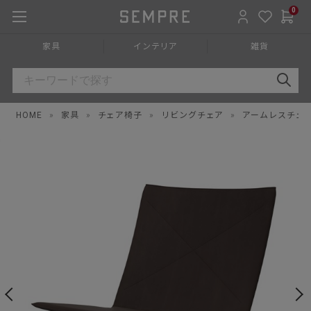
0
家具
インテリア
雑貨
HOME
»
家具
»
チェア椅子
»
リビングチェア
»
アームレスチェ