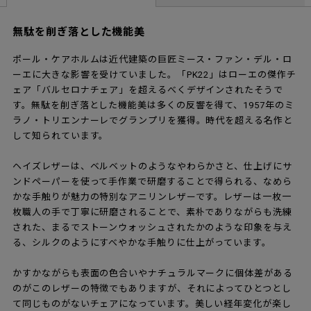
無駄を削ぎ落とした機能美
ポール・ケアホルムは近代建築の巨匠ミース・ファン・デル・ロ
ーエに大きな影響を受けていました。「PK22」はローエの傑作チ
ェア「バルセロナチェア」を超えるべくデザインされたそうで
す。無駄を削ぎ落とした機能美は多くの反響を得て、1957年のミ
ラノ・トリエンナーレでグランプリを獲得。時代を超える名作と
して知られています。
ヘイズレザーは、ベルベットのようなやわらかさと、仕上げにサ
ンドペーパーを使って手作業で研磨することで得られる、なめら
かな手触りが魅力の特別なアニリンレザーです。レザーは一枚一
枚職人の手で丁寧に研磨されることで、素朴でありながらも洗練
された、まるでストーンウォッシュされたかのような印象を与え
る、シルクのようにすべやかな手触りに仕上がっています。
かすかながらも表面の色合いやナチュラルマークに個体差がある
のがこのレザーの特徴でもありますが、それによってひとつとし
て同じものがないチェアになっています。美しい経年変化が楽し