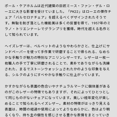
ポール・ケアホルムは近代建築の巨匠ミース・ファン・デル・ロ
ーエに大きな影響を受けていました。「PK22」はローエの傑作チ
ェア「バルセロナチェア」を超えるべくデザインされたそうで
す。無駄を削ぎ落とした機能美は多くの反響を得て、1957年のミ
ラノ・トリエンナーレでグランプリを獲得。時代を超える名作と
して知られています。
ヘイズレザーは、ベルベットのようなやわらかさと、仕上げにサ
ンドペーパーを使って手作業で研磨することで得られる、なめら
かな手触りが魅力の特別なアニリンレザーです。レザーは一枚一
枚職人の手で丁寧に研磨されることで、素朴でありながらも洗練
された、まるでストーンウォッシュされたかのような印象を与え
る、シルクのようにすべやかな手触りに仕上がっています。
かすかながらも表面の色合いやナチュラルマークに個体差がある
のがこのレザーの特徴でもありますが、それによってひとつとし
て同じものがないチェアになっています。美しい経年変化が楽し
めることで知られるヘイズレザー。素材の特徴がはっきり見える
表面は、時間の経過や使用によってよりなめらかに、色はより明
るくなり、持ち主の個性を感じさせる豊かな表情をまとっていき