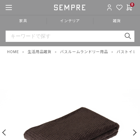
0
家具
インテリア
雑貨
HOME
»
生活用品雑貨
»
バスルームランドリー用品
»
バストイレ