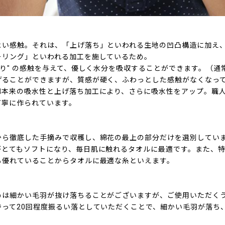
よい感触。それは、「上げ落ち」といわれる生地の凹凸構造に加え
ーリング」といわれる加工を施しているため。
ちり" の感触を与えて、優しく水分を吸収することができます。（
げることができますが、質感が硬く、ふわっとした感触がなくなっ
綿本来の吸水性と上げ落ち加工により、さらに吸水性をアップ。職
丁寧に作られています。
から徹底した手摘みで収穫し、綿花の最上の部分だけを選別してい
がとてもソフトになり、毎日肌に触れるタオルに最適です。また、
も優れていることからタオルに最適な糸といえます。
めは細かい毛羽が抜け落ちることがございますが、ご使用いただく
持って20回程度振るい落としていただくことで、細かい毛羽が落ち