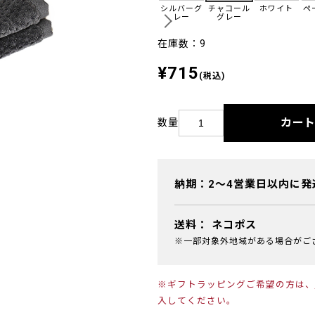
シルバーグ
チャコール
ホワイト
ペ
レー
グレー
在庫数：9
¥715
(税込)
カー
数量
納期：2～4営業日以内に発
送料：
ネコポス
※一部対象外地域がある場合がご
※ギフトラッピングご希望の方は、
入してください。