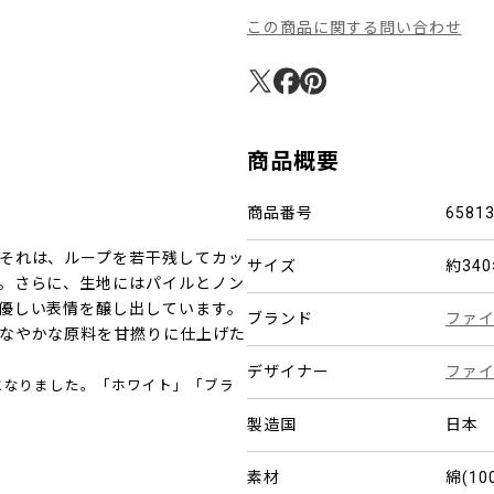
この商品に関する問い合わせ
商品概要
商品番号
6581
それは、ループを若干残してカッ
サイズ
約340
。さらに、生地にはパイルとノン
優しい表情を醸し出しています。
ブランド
ファ
なやかな原料を甘撚りに仕上げた
デザイナー
ファイ
となりました。「ホワイト」「ブラ
製造国
日本
素材
綿(10