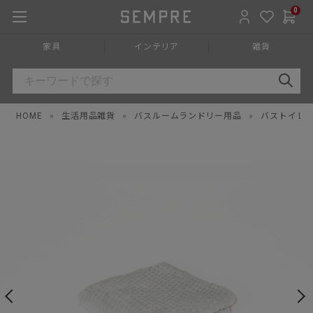
0
家具
インテリア
雑貨
HOME
»
生活用品雑貨
»
バスルームランドリー用品
»
バストイレ