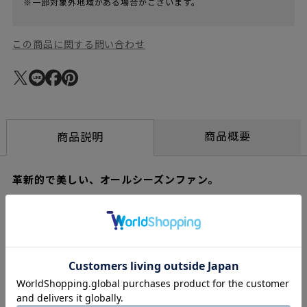
※一部対象外地域がある場合がございます。
この商品に関する問い合わせ
商品概要
商品説明
革新的で美しい、オールシーズンファン。
優しいそよ風から、最大21m先の空気を動かす圧倒的な大風量ま
で。GreenFan Studioは、扇風機として、サーキュレーターとし
て幅広い用途に使うことができます。従来のおよそ倍のケーブル
により使用範囲がひろがり、毎分14.700Lの空気を動かすまるで
移動できる換気扇。独自のグリーンファンテクノロジーを継承し
ながら、今のライフスタイルにあわせてより軽やかにアップデー
トされたデザインと、グリーンファン史上最大風速のJETモードを