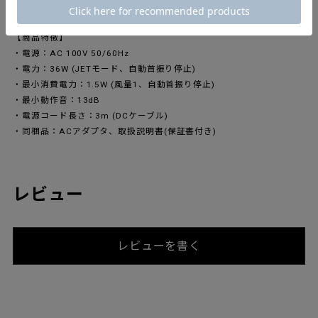
搭載した、新しいオールシーズンファンです。
【商品特徴】
・電源：AC 100V 50/60Hz
・電力：36W (JETモード、自動首振り停止)
・最小消費電力：1.5W (風量1、自動首振り停止)
・最小動作音：13dB
・電源コード長さ：3m (DCケーブル)
・同梱品：ACアダプタ、取扱説明書(保証書付き)
レビュー
レビューを書く