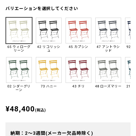
バリエーションを選択してください
65 ウィローグ
42 リコリッシ
45 カプシン
47 アントラシ
92 
リーン
ュ
ッド
02 シダーグリ
73 ハニー
43 チリ
48 ローズマリー
21 
ーン
¥48,400
(税込)
納期：2～3週間(メーカー欠品時除く)