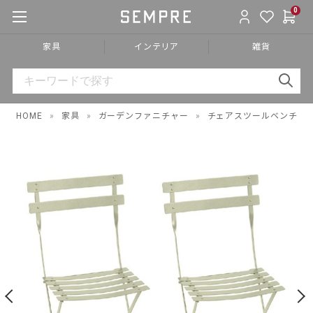
0
家具
インテリア
雑貨
HOME
»
家具
»
ガーデンファニチャー
»
チェアスツールベンチ