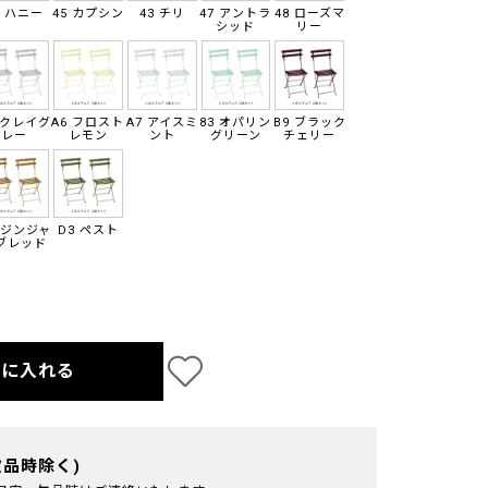
3 ハニー
45 カプシン
43 チリ
47 アントラ
48 ローズマ
シッド
リー
 クレイグ
A6 フロスト
A7 アイスミ
83 オパリン
B9 ブラック
レー
レモン
ント
グリーン
チェリー
 ジンジャ
D3 ペスト
ブレッド
トに入れる
欠品時除く)