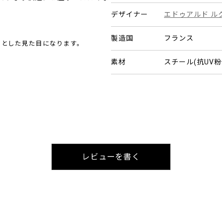
デザイナー
エドゥアルド ル
製造国
フランス
ラとした見た目になります。
素材
スチール(抗UV粉
レビューを書く