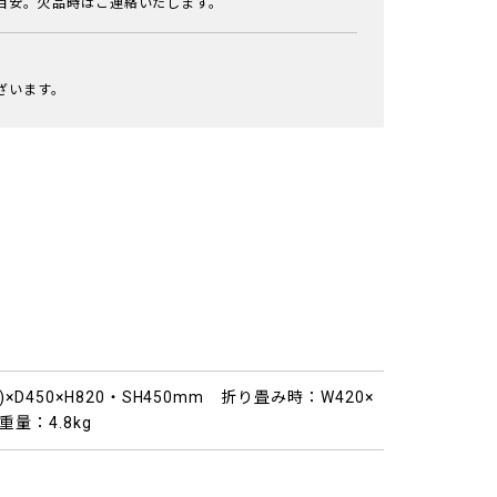
目安。欠品時はご連絡いたします。
ざいます。
0)×D450×H820・SH450mm 折り畳み時：W420×
重量：4.8kg