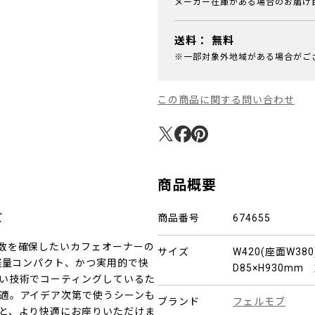
メーカー在庫がある場合のお届け
送料：
無料
※一部対象外地域がある場合がご
この商品に関する問い合わせ
商品概要
ズ
商品番号
674655
数を確保したいカフェオーナーの
サイズ
W420(座面W38
軽量コンパクト、かつ実用的で快
D85×H930mm 
い技術でコーティングしているた
適。アイデア次第で使うシーンも
ブランド
フェルモブ
と、より快適にお座りいただけま