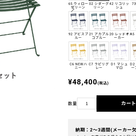
65 ウィロー
02 シダーグ
42 リコリッ
7
グリーン
リーン
シュ
92 アビスブ
21 アカプル
20 レッドオ
A5
ルー
コブルー
ーカー
C6 NEWハ
C7 ラピリグ
D1 マシュ
D2
ニー
レー
マロ
ー
¥48,400
(税込)
カー
数量
納期：2～3週間(メーカー