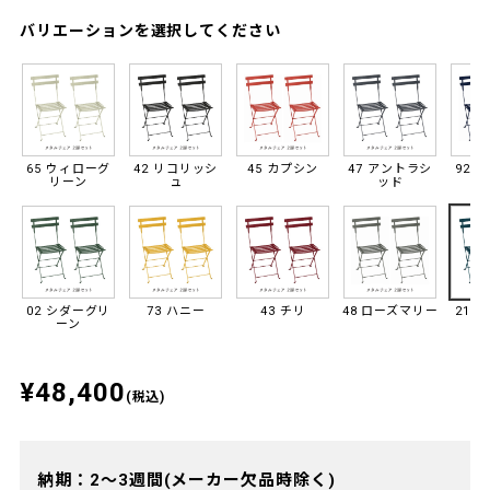
バリエーションを選択してください
65 ウィローグ
42 リコリッシ
45 カプシン
47 アントラシ
92 
リーン
ュ
ッド
02 シダーグリ
73 ハニー
43 チリ
48 ローズマリー
21 
ーン
¥48,400
(税込)
納期：2～3週間(メーカー欠品時除く)