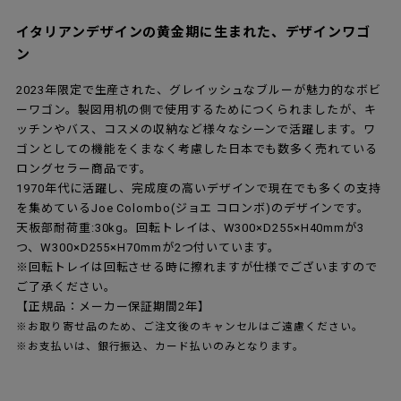
イタリアンデザインの黄金期に生まれた、デザインワゴ
ン
2023年限定で生産された、グレイッシュなブルーが魅力的なボビ
ーワゴン。製図用机の側で使用するためにつくられましたが、キ
ッチンやバス、コスメの収納など様々なシーンで活躍します。ワ
ゴンとしての機能をくまなく考慮した日本でも数多く売れている
ロングセラー商品です。
1970年代に活躍し、完成度の高いデザインで現在でも多くの支持
を集めているJoe Colombo(ジョエ コロンボ)のデザインです。
天板部耐荷重:30kg。回転トレイは、W300×D255×H40mmが3
つ、W300×D255×H70mmが2つ付いています。
※回転トレイは回転させる時に擦れますが仕様でございますので
ご了承ください。
【正規品：メーカー保証期間2年】
※お取り寄せ品のため、ご注文後のキャンセルはご遠慮ください。
※お支払いは、銀行振込、カード払いのみとなります。