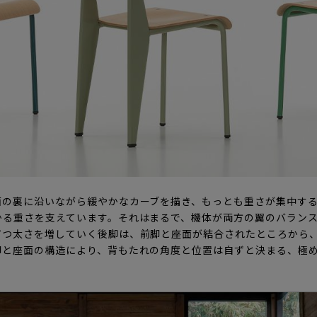
面の裏に沿いながら緩やかなカーブを描き、もっとも重さが集中す
かる重さを支えています。それはまるで、機体が両方の翼のバラン
ずつ太さを増していく後脚は、前脚と座面が結合されたところから
脚と座面の構造により、背もたれの角度と位置は自ずと決まる、極