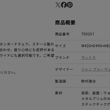
商品概要
商品番号
750251
タンダードチェア。スチール製の
サイズ
W420×D490×H
合わせ、座り心地にも定評がある
ライドにも選択可能です。ご希望
ブランド
ヴィトラ
デザイナー
ジャン プルーヴ
慮ください。
製造国
欧州連合
素材
背部、座面：ウォ
メタルブリュの
スチックチック