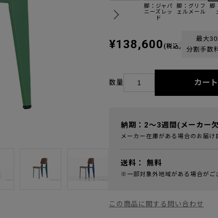
脚：ジャパ
脚：グリフ
脚
ニーズレッ
ェルメール
ド
最大3
¥138,600
(税込)
分割手数
カー
数量
納期：2～3週間(メーカー
メーカー在庫がある場合のお届け
送料：
無料
※一部対象外地域がある場合がご
この商品に関する問い合わせ