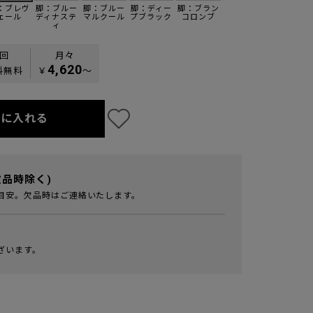
：ブレヴ
脚：ブルー
脚：ブルー
脚：ディー
脚：ブラン
ェール
ディナステ
マルクール
プブラック
コロンブ
ィ
0回
月々
4,620
料無料
￥
〜
トに入れる
欠品時除く)
目安。欠品時はご連絡いたします。
ざいます。