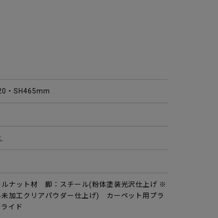
820・SH465mm
ェ
ルナット材 脚：スチール(粉体塗装光沢仕上げ ※
み未加工クリアパウダー仕上げ) カーペット用プラ
グライド