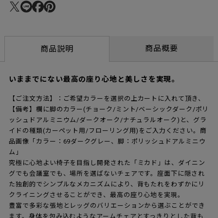
商品概要
商品説明
いままでにない最高の座り心地と美しさを実現。
【ご注文方法】：ご希望カラーを選択の上カートに入れて頂き、
【備考】欄に脚のカラー(チョーク/ミント/ベーシックダーク/ポリ
ッシュドアルミニウム/ダークオーク/ナチュラルオーク)と、グラ
イドの種類(カーペット用/フローリング用)をご入力ください。商
品画像「カラー：69ダークグレー、脚：ポリッシュドアルミニウ
ム」
究極に心地よい椅子を目指し開発された「ミカド」は、ダイニン
グでも会議室でも、場所を選ばないチェアです。座面下に隠され
た独創的でシンプルなメカニズムにより、背もたれをわずかにリ
クライニングさせることができ、最高の座り心地を実現。
豊富で多彩な張地とレッグのバリエーションから選ぶことができ
ます。身体を包み込むようなアームチェアとすっきりとした背も