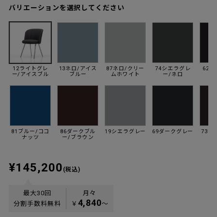
バリエーションを選択してください
12ライトグレ
13ネロ/アイス
87ネロ/クリー
74シエラグレ
62
ー/アイスブル
ブルー
ムホワイト
ー/ネロ
ー
81ブルー/ココ
86ダークブル
19シエラグレー
69ダークグレー
73ネ
ナッツ
ー/ブラウン
¥145,200
(税込)
最大30回
月々
4,840
分割手数料無料
￥
〜