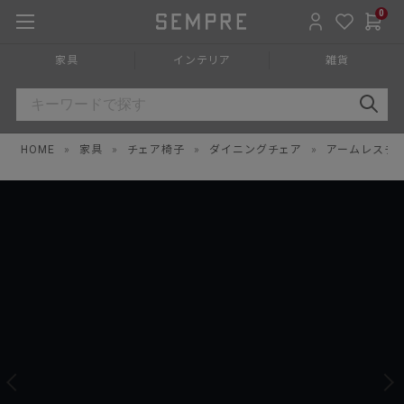
0
家具
インテリア
雑貨
HOME
»
家具
»
チェア椅子
»
ダイニングチェア
»
アームレスチ