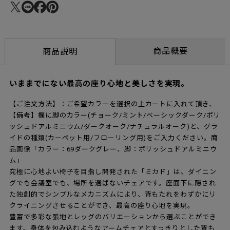
商品概要
商品説明
いままでにない最高の座り心地と美しさを実現。
【ご注文方法】：ご希望カラーを選択の上カートに入れて頂き、
【備考】欄に脚のカラー(チョーク/ミント/ベーシックダーク/ポリ
ッシュドアルミニウム/ダークオーク/ナチュラルオーク)と、グラ
イドの種類(カーペット用/フローリング用)をご入力ください。商
品画像「カラー：69ダークグレー、脚：ポリッシュドアルミニウ
ム」
究極に心地よい椅子を目指し開発された「ミカド」は、ダイニン
グでも会議室でも、場所を選ばないチェアです。座面下に隠され
た独創的でシンプルなメカニズムにより、背もたれをわずかにリ
クライニングさせることができ、最高の座り心地を実現。
豊富で多彩な張地とレッグのバリエーションから選ぶことができ
ます。身体を包み込むようなアームチェアとすっきりとした背も