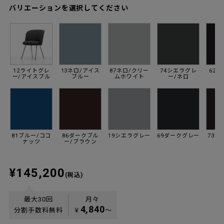
バリエーションを選択してください
12ライトグレ
13ネロ/アイス
87ネロ/クリー
74シエラグレ
62
ー/アイスブル
ブルー
ムホワイト
ー/ネロ
ー
81ブルー/ココ
86ダークブル
19シエラグレー
69ダークグレー
73ネ
ナッツ
ー/ブラウン
¥145,200
(税込)
最大30回
月々
4,840
分割手数料無料
￥
〜