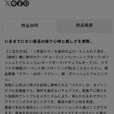
商品概要
商品説明
いままでにない最高の座り心地と美しさを実現。
【ご注文方法】：ご希望カラーを選択の上カートに入れて頂き、
【備考】欄に脚のカラー(チョーク/ミント/ベーシックダーク/ポリ
ッシュドアルミニウム/ダークオーク/ナチュラルオーク)と、グラ
イドの種類(カーペット用/フローリング用)をご入力ください。商
品画像「カラー：69ダークグレー、脚：ポリッシュドアルミニウ
ム」
究極に心地よい椅子を目指し開発された「ミカド」は、ダイニン
グでも会議室でも、場所を選ばないチェアです。座面下に隠され
た独創的でシンプルなメカニズムにより、背もたれをわずかにリ
クライニングさせることができ、最高の座り心地を実現。
豊富で多彩な張地とレッグのバリエーションから選ぶことができ
ます。身体を包み込むようなアームチェアとすっきりとした背も