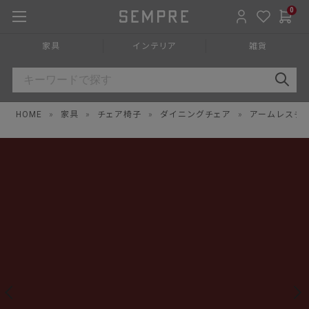
0
家具
インテリア
雑貨
HOME
»
家具
»
チェア椅子
»
ダイニングチェア
»
アームレスチ