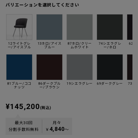
バリエーションを選択してください
12ライトグレ
13ネロ/アイス
87ネロ/クリー
74シエラグレ
62
ー/アイスブル
ブルー
ムホワイト
ー/ネロ
ー
81ブルー/ココ
86ダークブル
19シエラグレー
69ダークグレー
73ネ
ナッツ
ー/ブラウン
¥145,200
(税込)
最大30回
月々
4,840
分割手数料無料
￥
〜