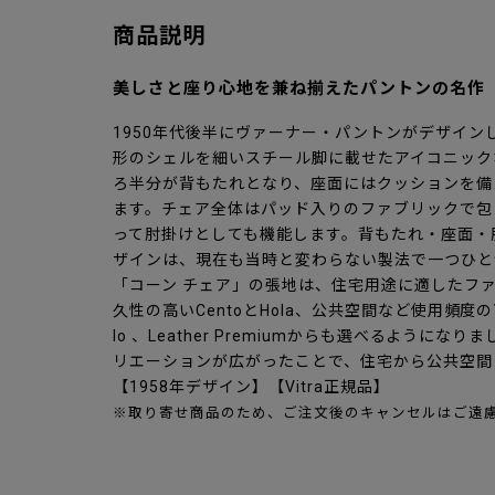
商品説明
美しさと座り心地を兼ね揃えたパントンの名作
1950年代後半にヴァーナー・パントンがデザイン
形のシェルを細いスチール脚に載せたアイコニック
ろ半分が背もたれとなり、座面にはクッションを備
ます。チェア全体はパッド入りのファブリックで包
って肘掛けとしても機能します。背もたれ・座面・
ザインは、現在も当時と変わらない製法で一つひと
「コーン チェア」の張地は、住宅用途に適したファ
久性の高いCentoとHola、公共空間など使用頻度の高
lo 、Leather Premiumからも選べるように
リエーションが広がったことで、住宅から公共空間
【1958年デザイン】【Vitra正規品】
※取り寄せ商品のため、ご注文後のキャンセルはご遠