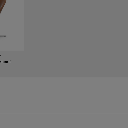
ア
mium F