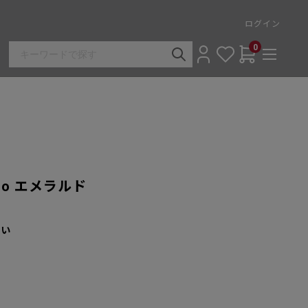
ログイン
0
olo エメラルド
さい