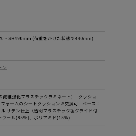
H820・SH490mm (荷重をかけた状態で440mm)
トン
ラス繊維強化プラスチックラミネート) クッショ
ンフォームのシートクッション※交換可 ベース：
ル サテン仕上（透明プラスチック製グライド付
ウール(85％)、ポリアミド(15％)