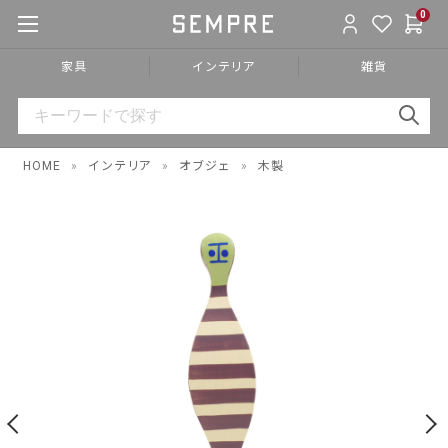
0
家具
インテリア
雑貨
HOME
»
インテリア
»
オブジェ
»
木製