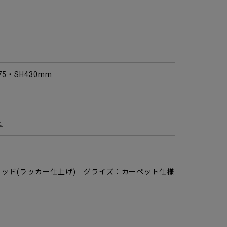
775・SH430mm
ェ
ッド(ラッカー仕上げ) グライズ：カーペット仕様