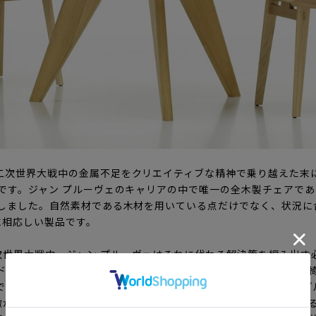
第二次世界大戦中の金属不足をクリエイティブな精神で乗り越えた末
」です。ジャン プルーヴェのキャリアの中で唯一の全木製チェアである
刻しました。自然素材である木材を用いている点だけでなく、状況
に相応しい製品です。
世界大戦中、ジャン プルーヴェはそれに代わる解決策を編み出す必要
オール ウッド チェア)というフランス語の名前の通り、彼は木材のみを用
である「スタンダード」ととても良く似たデザインです。ジャン 
徴がこの椅子には反映されています。後部フレームと座面が結合す