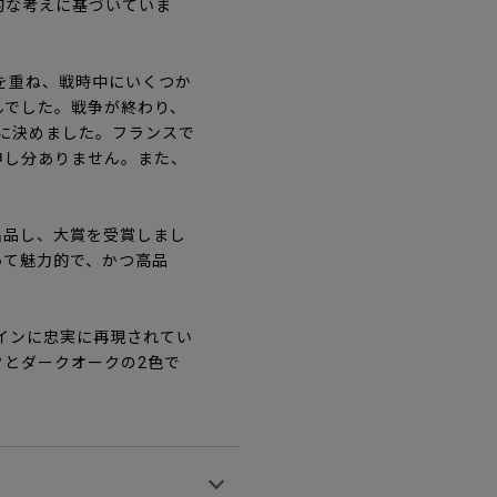
的な考えに基づいていま
を重ね、戦時中にいくつか
んでした。戦争が終わり、
とに決めました。フランスで
申し分ありません。また、
ワを出品し、大賞を受賞しまし
って魅力的で、かつ高品
ザインに忠実に再現されてい
とダークオークの2色で