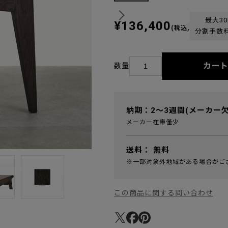
最大3
¥136,400
(税込)
分割手数
カー
数量
納期：2～3週間(メーカー
メーカー在庫僅少
送料：
無料
※一部対象外地域がある場合がご
この商品に関する問い合わせ