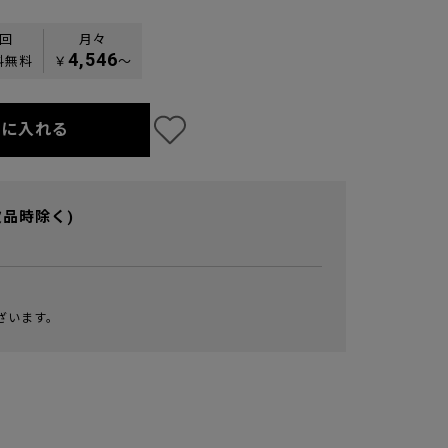
0回
月々
4,546
料無料
￥
〜
トに入れる
欠品時除く)
ざいます。