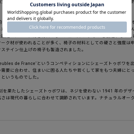
頑丈なフレームで補強し、全体への荷重を支えるという極めて合理
造的な強度、接合部、脚の位置や座面と背もたれの角度などのテスト
したが、材料については入手可能な木材の中から選ばざるを得ませ
段階で、オーク材を材料としてシェーズ トゥ ボワを製造するこ
オーク材が使われることが多く、椅子の材料としての硬さと強度は
クステイン仕上げの椅子も製造されました。
eubles de France'というコンペティションにシェーズトゥボ
の需要に合わせ、住まいに困る人たちや若くして家をもつ夫婦にと
、というものでした。
復刻を果たしたシェーズトゥボワは、ネジを使わない 1941 年のデ
高さは現代の暮らしに合わせて調節されています。ナチュラルオーク