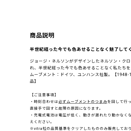
商品説明
半世紀経った今でも色あせることなく魅了して
ジョージ・ネルソンがデザインしたネルソン・クロッ
れ、半世紀経った今でも色あせることなく私たちを
ムーブメント：ドイツ、ユンハンス社製。【1948-19
品】
【ご注意事項】
・時刻合わせは
必ずムーブメントのつまみ
を回して行
直接手で回すと故障の原因になります。
・充電式電池は電圧が低く、動きが遅れたり動かなく
えください。
※vitra社の品質基準をクリアしたもののみ販売してお