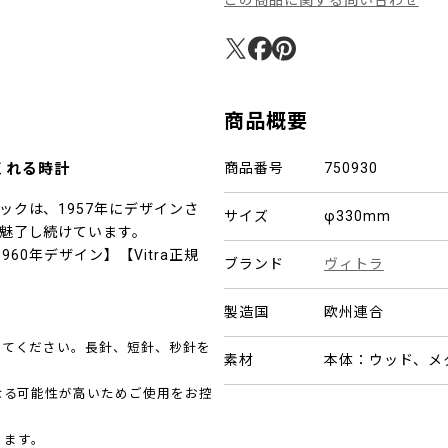
商品概要
くれる時計
商品番号
750930
クは、1957年にデザインさ
サイズ
φ330mm
魅了し続けています。
60年デザイン】【Vitra正規
ブランド
ヴィトラ
製造国
欧州連合
ってください。長針、短針、秒針を
素材
本体：ウッド、メ
なる可能性が高いためご使用をお控
ります。