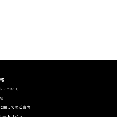
報
レについて
報
に関してのご案内
レートサイト