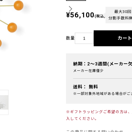
最大30回
¥56,100
(税込)
分割手数料
カー
数量
納期：2～3週間(メーカー
メーカー在庫僅少
送料：
無料
※一部対象外地域がある場合がご
※ギフトラッピングご希望の方は、
入してください。
この商品に関する問い合わせ