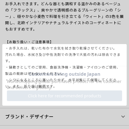
お手入れできます。どんな器とも調和する温かみのあるベージュ
の「フラックス」、爽やかで透明感のあるブルーグリーンの「シ
ー」、穏やかな小麦色で料理を引き立てる「ウィート」の3色を展
開し、北欧インテリアやナチュラルテイストのコーディネートに
もおすすめです。
【お取り扱い・ご注意事項】
・お手入れは、乾いた布巾で水気を拭き取り乾燥させてください。
汚れた場合、水拭き及び中性洗剤での洗浄で大抵の汚れは除去できま
す。
・鍋敷きとしてのご使用、食器洗浄機・洗濯機・アイロンのご使用、
製品の裁断は行わないでください。
・シワになるところに置いたりせず、水平状態にて保管してくださ
い。また、折り曲げ厳禁です。
ブランド・デザイナー