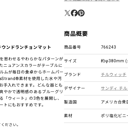
商品概要
ラウンドランチョンマット
商品番号
766243
を思わせるやわらかなパターンが
サイズ
約φ380mm
たニュアンスカラーがテーブルに
ルムが毎日の食卓からホームパー
ブランド
チルウィッチ
Strand®素材を使用した水や汚
お手入れできます。どんな器とも
デザイナー
サンディ チ
爽やかで透明感のあるブルーグリ
る「ウィート」の3色を展開し、
製造国
アメリカ合衆
ートにもおすすめです。
素材
ポリ塩化ビニー
てください。