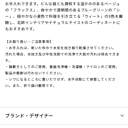
お手入れできます。どんな器とも調和する温かみのあるベージュ
の「フラックス」、爽やかで透明感のあるブルーグリーンの「シ
ー」、穏やかな小麦色で料理を引き立てる「ウィート」の3色を展
開し、北欧インテリアやナチュラルテイストのコーディネートに
もおすすめです。
【お取り扱い・ご注意事項】
・お手入れは、乾いた布巾で水気を拭き取り乾燥させてください。
汚れた場合、水拭き及び中性洗剤での洗浄で大抵の汚れは除去できま
す。
・鍋敷きとしてのご使用、食器洗浄機・洗濯機・アイロンのご使用、
製品の裁断は行わないでください。
・シワになるところに置いたりせず、水平状態にて保管してくださ
い。また、折り曲げ厳禁です。
ブランド・デザイナー