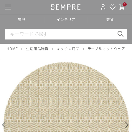
0
家具
インテリア
雑貨
HOME
»
生活用品雑貨
»
キッチン用品
»
テーブルマットウェア
»