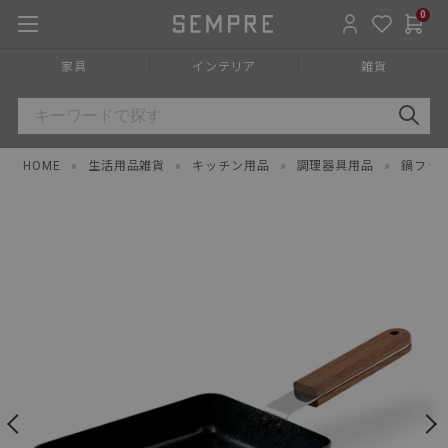
0
家具
インテリア
雑貨
HOME
»
生活用品雑貨
»
キッチン用品
»
調理器具用品
»
鍋フラ