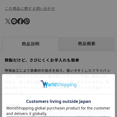
この商品に関する問い合わせ
商品概要
商品説明
鉄製だけど、さびにくくお手入れも簡単
特殊加工により鉄素材の弱点を抑え、扱いやすくしたフライパン
です。油馴染みもよいので最小限のお手入れで気軽に調理が楽し
めます。長く使える高い耐久性、そして使い込むほど油がよく馴
染み使いやすくなる。鉄の魅力を最大限に生かした玉子焼きフラ
イパンです。
【IH対応】
※フライパンの内側には、焦げつきやこびりつきを抑えるためフ
ァイバーライン加工（鉄板表面を凹凸にした特殊な加工）を施し