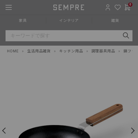
0
家具
インテリア
雑貨
HOME
»
生活用品雑貨
»
キッチン用品
»
調理器具用品
»
鍋フラ