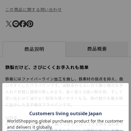
この商品に関する問い合わせ
商品概要
商品説明
鉄製だけど、さびにくくお手入れも簡単
鉄板にはファイバーライン加工を施し、鉄素材の弱点を抑え、扱
いやすくしたフライパンです。油馴染みもよいので最小限のお手
入れで気軽に調理が楽しめます。長く使える高い耐久性、そして
使い込むほど油がよく馴染み使いやすくなる。鉄の魅力を最大限
に生かした玉子焼きフライパンです。
IH対応
※フライパンの内側には、焦げつきやこびりつきを抑えるためフ
ァイバーライン加工（鉄板表面を凹凸にした特殊な加工）を施し