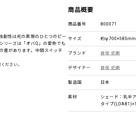
商品概要
商品番号
800071
独創性は光の表現のひとつのピー
サイズ
約φ700×585m
-シリーズは「オバQ」の愛称でも
の差があります。中間スイッチ
ブランド
倉俣 史朗
慮ください。
デザイナー
倉俣 史朗
製造国
日本
素材
シェード：乳半アク
タイプ(LDA81)×