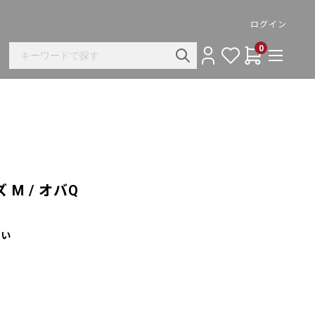
ログイン
0
M / オバQ
さい