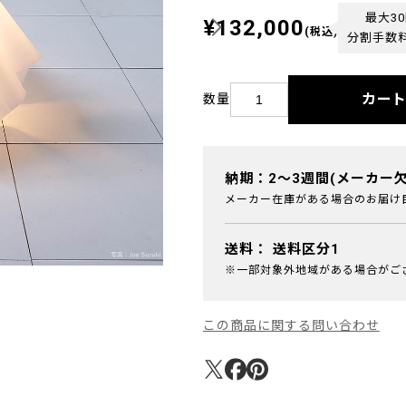
最大3
¥132,000
(税込)
分割手数
カー
数量
納期：2～3週間(メーカー
メーカー在庫がある場合のお届け
送料：
送料区分1
※一部対象外地域がある場合がご
この商品に関する問い合わせ