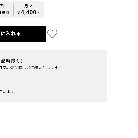
0回
月々
4,400
料無料
￥
〜
トに入れる
欠品時除く)
目安。欠品時はご連絡いたします。
ざいます。