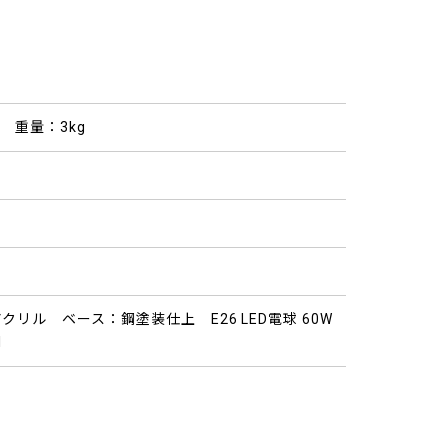
m 重量：3kg
リル ベース：鋼塗装仕上 E26 LED電球 60W
1