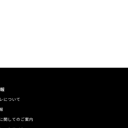
報
レについて
報
に関してのご案内