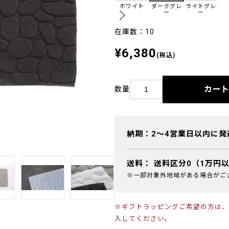
ホワイト
ダークグレ
ライトグレ
ー
ー
在庫数：10
¥6,380
(税込)
カー
数量
納期：2～4営業日以内に発
送料：
送料区分0（1万円
※一部対象外地域がある場合がご
※ギフトラッピングご希望の方は、
入してください。